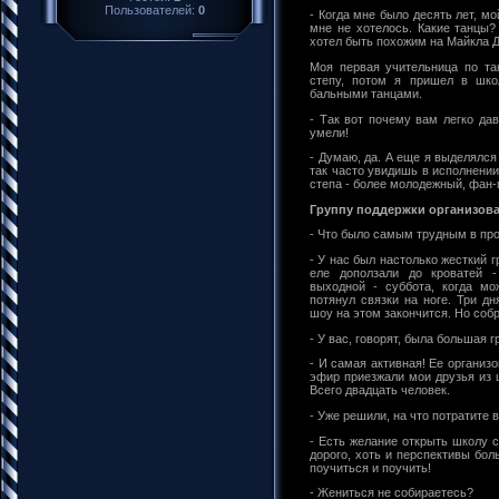
Пользователей:
0
- Когда мне было десять лет, мо
мне не хотелось. Какие танцы?
хотел быть похожим на Майкла Д
Моя первая учительница по та
степу, потом я пришел в шко
бальными танцами.
- Так вот почему вам легко да
умели!
- Думаю, да. А еще я выделялся
так часто увидишь в исполнении
степа - более молодежный, фан-
Группу поддержки организова
- Что было самым трудным в пр
- У нас был настолько жесткий 
еле доползали до кроватей 
выходной - суббота, когда мо
потянул связки на ноге. Три д
шоу на этом закончится. Но соб
- У вас, говорят, была большая 
- И самая активная! Ее организ
эфир приезжали мои друзья из 
Всего двадцать человек.
- Уже решили, на что потратите
- Есть желание открыть школу с
дорого, хоть и перспективы бо
поучиться и поучить!
- Жениться не собираетесь?