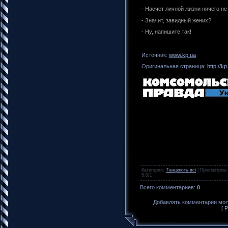
- Насчет личной жизни ничего не
- Значит, завидный жених?
- Ну, напишите так!
Источник:
www.kp.ua
Оригинальная страница:
http://k
Категория
:
Танцюють всі
|
Просмотров
5.0
/
1
Всего комментариев
:
0
Добавлять комментарии могу
[
Р