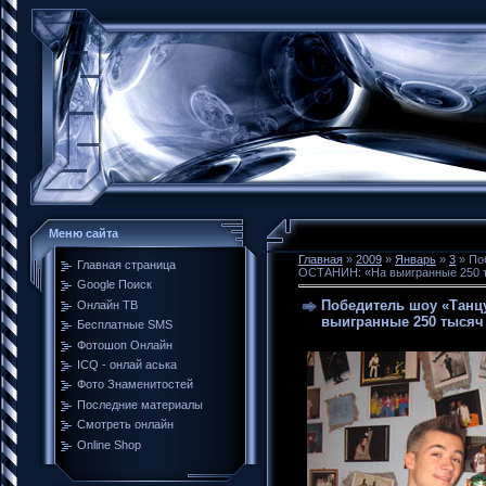
Меню сайта
Главная
»
2009
»
Январь
»
3
» По
Главная страница
ОСТАНИН: «На выигранные 250 т
Google Поиск
Победитель шоу «Танц
Онлайн ТВ
выигранные 250 тысяч
Бесплатные SMS
Фотошоп Онлайн
ICQ - онлай аська
Фото Знаменитостей
Последние материалы
Смотреть онлайн
Online Shop