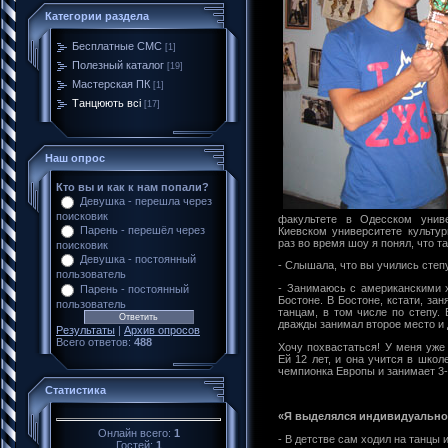
Категории раздела
Бесплатные CMC
[1]
Полезный каталог
[19]
Мастерская ПК
[1]
Танцюють всі
[17]
Наш опрос
Кто вы и как к нам попали?
Девушка - перешла через
поисковик
факультете в Одесском унив
Парень - перешёл через
Киевском университете культур
раз во время шоу я понял, что т
поисковик
Девушка - постоянный
- Cлышала, что вы учились сте
пользователь
- Занимаюсь с американскими 
Парень - постоянный
Бостоне. В Бостоне, кстати, за
пользователь
танцам, в том числе по степу.
дважды занимал второе место и 
Результаты
|
Архив опросов
Всего ответов:
488
Хочу похвастаться! У меня уже
Ей 12 лет, и она учится в школ
чемпионка Европы и занимает 3-
Статистика
«Я выделялся индивидуальн
Онлайн всего:
1
- В детстве сам ходил на танцы 
Гостей:
1