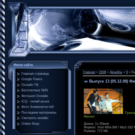
Меню сайта
Главная
»
2008
»
Декабрь
»
9
» Вы
Главная страница
Google Поиск
Выпуск 13 (05.12.08) Ф
Онлайн ТВ
Бесплатные SMS
Фотошоп Онлайн
ICQ - онлай аська
Фото Знаменитостей
Последние материалы
Трина
Финал
Смотреть онлайн
Online Shop
Длина: 1ч.35м
Формат: Xvid 480x368 \ Mp3-192 
Размер: 772 Mb