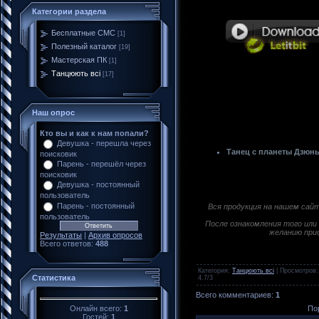
Категории раздела
Бесплатные CMC
[1]
Полезный каталог
[19]
Мастерская ПК
[1]
Танцюють всі
[17]
Наш опрос
Кто вы и как к нам попали?
Девушка - перешла через
Танец с планеты Дзюн
поисковик
Парень - перешёл через
поисковик
Девушка - постоянный
пользователь
Парень - постоянный
Вся продукция на нашем сай
пользователь
После ознакомления того или 
желанию при
Результаты
|
Архив опросов
Всего ответов:
488
Категория
:
Танцюють всі
|
Просмотров
Статистика
4.7
/
3
Всего комментариев
:
1
Онлайн всего:
1
По
Гостей:
1