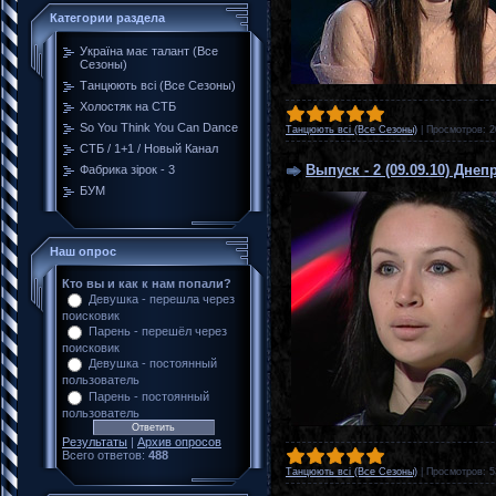
Категории раздела
Україна має талант (Все
Сезоны)
Танцюють всі (Все Сезоны)
Холостяк на СТБ
So You Think You Can Dance
Танцюють всі (Все Сезоны)
|
Просмотров:
2
СТБ / 1+1 / Новый Канал
Выпуск - 2 (09.09.10) Днеп
Фабрика зірок - 3
БУМ
Наш опрос
Кто вы и как к нам попали?
Девушка - перешла через
поисковик
Парень - перешёл через
поисковик
Девушка - постоянный
пользователь
Парень - постоянный
пользователь
Результаты
|
Архив опросов
Всего ответов:
488
Танцюють всі (Все Сезоны)
|
Просмотров:
5