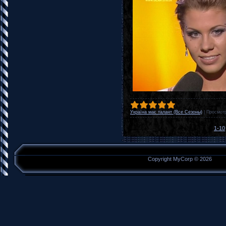
Україна має талант (Все Сезоны)
|
Просмот
1-10
Copyright MyCorp © 2026