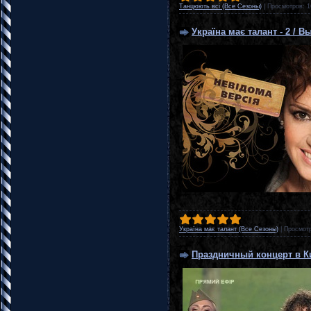
Танцюють всі (Все Сезоны)
|
Просмотров:
1
Україна має талант - 2 / В
Україна має талант (Все Сезоны)
|
Просмот
Праздничный концерт в К