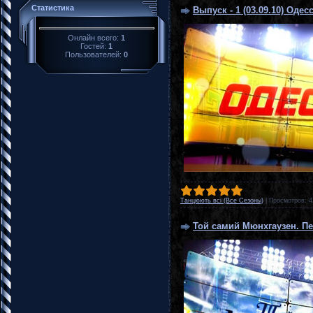
Статистика
Выпуск - 1 (03.09.10) Одес
Онлайн всего:
1
Гостей:
1
Пользователей:
0
Танцюють всі (Все Сезоны)
|
Просмотров:
4
Той самий Мюнхгаузен. П