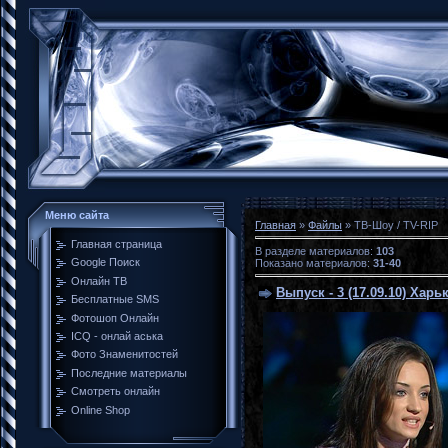
Меню сайта
Главная
»
Файлы
» ТВ-Шоу / TV-RIP
Главная страница
В разделе материалов
:
103
Google Поиск
Показано материалов
:
31-40
Онлайн ТВ
Выпуск - 3 (17.09.10) Харь
Бесплатные SMS
Фотошоп Онлайн
ICQ - онлай аська
Фото Знаменитостей
Последние материалы
Смотреть онлайн
Online Shop